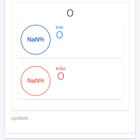
0
ชาย
0
หญิง
0
update .