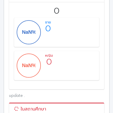
0
ชาย
0
หญิง
0
update .
ในสถานศึกษา