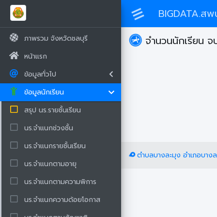
BIGDATA.สพป
ภาพรวม จังหวัดชลบุรี
จำนวนนักเรียน จ
หน้าแรก
ข้อมูลทั่วไป
ข้อมูลนักเรียน
สรุป นร.รายชั้นเรียน
นร.จำแนกช่วงชั้น
นร.จำแนกรายชั้นเรียน
ตำบลบางละมุง อำเภอบางละม
นร.จำแนกตามอายุ
นร.จำแนกตามความพิการ
นร.จำแนกความด้อยโอกาส